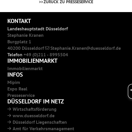
ZURÜCK ZU PRESSESERVICE
KONTAKT
Landeshauptstadt Düsseldorf
Stephanie Kranen
Burgplatz 1
40200 Düsseldorf
Stephanie.Kranen
duesseldorf.de
Telefon
+49 (0)211 - 8995504
IMMOBILIENMARKT
Immobilienmarkt
INFOS
Mipim
Expo Real
Presseservice
DÜSSELDORF IM NETZ
Wirtschaftsförderung
www.duesseldorf.de
Düsseldorf Liegenschaften
Amt für Verkehrsmanagement