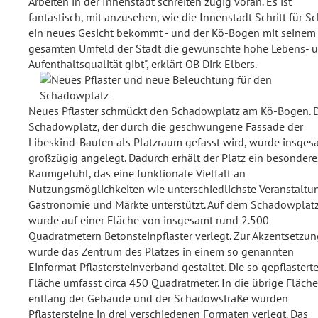
Arbeiten in der Innenstadt schreiten zügig voran. Es ist
fantastisch, mit anzusehen, wie die Innenstadt Schritt für Sch
ein neues Gesicht bekommt - und der Kö-Bogen mit seinem
gesamten Umfeld der Stadt die gewünschte hohe Lebens- 
Aufenthaltsqualität gibt", erklärt OB Dirk Elbers.
Neues Pflaster schmückt den Schadowplatz am Kö-Bogen. 
Schadowplatz, der durch die geschwungene Fassade der
Libeskind-Bauten als Platzraum gefasst wird, wurde insges
großzügig angelegt. Dadurch erhält der Platz ein besondere
Raumgefühl, das eine funktionale Vielfalt an
Nutzungsmöglichkeiten wie unterschiedlichste Veranstaltu
Gastronomie und Märkte unterstützt. Auf dem Schadowplat
wurde auf einer Fläche von insgesamt rund 2.500
Quadratmetern Betonsteinpflaster verlegt. Zur Akzentsetzun
wurde das Zentrum des Platzes in einem so genannten
Einformat-Pflastersteinverband gestaltet. Die so gepflastert
Fläche umfasst circa 450 Quadratmeter. In die übrige Fläche
entlang der Gebäude und der Schadowstraße wurden
Pflastersteine in drei verschiedenen Formaten verlegt. Das