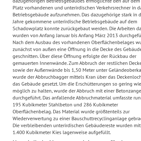
dazugehörigen Betriebsgebäudes ermöglichte den auf dem
Platz vorhandenen und unterirdischen Verkehrsrechner in d
Betriebsgebäude aufzunehmen. Das dazugehörige stark in d
Jahre gekommene unterirdische Betriebsgebäude auf dem
Schadowplatz konnte zurückgebaut werden. Die Arbeiten d
wurden von Anfang Januar bis Anfang März 2013 durchgefü
Nach dem Ausbau des vorhandenen Oberflächenbelages w
zunächst von außen eine Öffnung in die Decke des Gebäud
geschnitten. Über diese Öffnung erfolgte der Rückbau der
gemauerten Innenwände. Zum Abbruch der restlichen Deck
sowie der Außenwände bis 1,50 Meter unter Geländeoberk
wurde der Abbruchbagger mittels Kran über das Deckenloch
das Gebäude gesetzt. Um die Erschütterungen so gering wi
möglich zu halten, wurde der Abbruch mit einer Betonzang
durchgeführt. Das anfallende Abbruchmaterial umfasste ru
195 Kubikmeter Stahlbeton und 286 Kubikmeter
Oberflächenbelag. Das Material wurde größtenteils zur
Wiederverwertung zu einer Bauschuttrecyclinganlage gebrac
Die verbleibenden unterirdischen Gebäudereste wurden mit
1.400 Kubikmeter Kies lagenweise aufgefüllt.