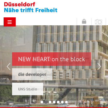
NEW HEART on the block
Hinz & Kunz
die developer
Schwelmer7 GmbH
UNS Studio
Konrad & Wennemar