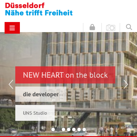
NEW HEART on the block
Hinz & Kunz
die developer
Schwelmer7 GmbH
UNS Studio
Konrad & Wennemar