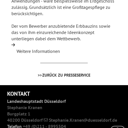
Anwendungen - wäre beispielsweise im Erdgeschoss
zulässig. Grundsätzlich ist eine Großtagespflege zu
berücksichtigen.
Der vom Bewerber anzubietende Erbbauzins sowie
das von ihm einzureichende Ideenkonzept
unterliegen dabei dem Wettbewerb.
Weitere Informationen
ZURÜCK ZU PRESSESERVICE
KONTAKT
Landeshauptstadt Düsseldorf
Stephanie Kranen
Burgplatz 1
40200 Düsseldorf
Stephanie.Kranen
duesseldorf.de
Telefon
+49 (0)211 - 8995504