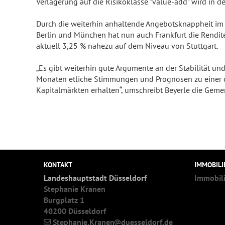
Verlagerung auf die Risikoklasse "value-add" wird in de
Durch die weiterhin anhaltende Angebotsknappheit im
Berlin und München hat nun auch Frankfurt die Rendites
aktuell 3,25 % nahezu auf dem Niveau von Stuttgart.
„Es gibt weiterhin gute Argumente an der Stabilität un
Monaten etliche Stimmungen und Prognosen zu einer 
Kapitalmärkten erhalten“, umschreibt Beyerle die Gemeng
KONTAKT
IMMOBIL
Landeshauptstadt Düsseldorf
Immobil
Stephanie Kranen
Burgplatz 1
40200 Düsseldorf
Stephanie.Kranen
duesseldorf.de