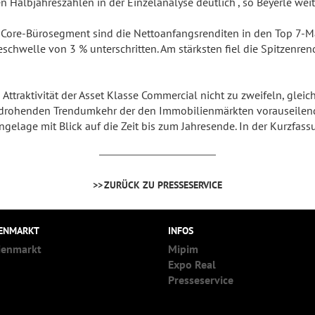
n Halbjahreszahlen in der Einzelanalyse deutlich“, so Beyerle weit
 Core-Bürosegment sind die Nettoanfangsrenditen in den Top 7-M
chwelle von 3 % unterschritten. Am stärksten fiel die Spitzenren
d Attraktivität der Asset Klasse Commercial nicht zu zweifeln, g
drohenden Trendumkehr der den Immobilienmärkten vorauseilend
elage mit Blick auf die Zeit bis zum Jahresende. In der Kurzfassun
ZURÜCK ZU PRESSESERVICE
IENMARKT
INFOS
ienmarkt
Mipim
Expo Real
Presseservice