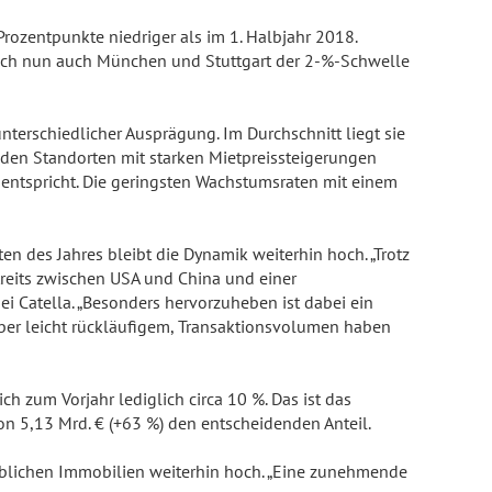
Prozentpunkte niedriger als im 1. Halbjahr 2018.
 sich nun auch München und Stuttgart der 2-%-Schwelle
terschiedlicher Ausprägung. Im Durchschnitt liegt sie
 den Standorten mit starken Mietpreissteigerungen
 % entspricht. Die geringsten Wachstumsraten mit einem
 des Jahres bleibt die Dynamik weiterhin hoch. „Trotz
reits zwischen USA und China und einer
i Catella. „Besonders hervorzuheben ist dabei ein
ber leicht rückläufigem, Transaktionsvolumen haben
 zum Vorjahr lediglich circa 10 %. Das ist das
n 5,13 Mrd. € (+63 %) den entscheidenden Anteil.
blichen Immobilien weiterhin hoch. „Eine zunehmende