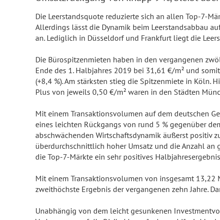
Die Leerstandsquote reduzierte sich an allen Top-7-Mär
Allerdings lässt die Dynamik beim Leerstandsabbau au
an. Lediglich in Düsseldorf und Frankfurt liegt die Lee
Die Bürospitzenmieten haben in den vergangenen zwölf 
Ende des 1. Halbjahres 2019 bei 31,61 €/m² und somit 
(+8,4 %). Am stärksten stieg die Spitzenmiete in Köln. 
Plus von jeweils 0,50 €/m² waren in den Städten Münc
Mit einem Transaktionsvolumen auf dem deutschen Gewe
eines leichten Rückgangs von rund 5 % gegenüber dem 
abschwächenden Wirtschaftsdynamik äußerst positiv zu 
überdurchschnittlich hoher Umsatz und die Anzahl an 
die Top-7-Märkte ein sehr positives Halbjahresergebnis e
Mit einem Transaktionsvolumen von insgesamt 13,22 Mrd
zweithöchste Ergebnis der vergangenen zehn Jahre. Dar
Unabhängig von dem leicht gesunkenen Investmentvolu