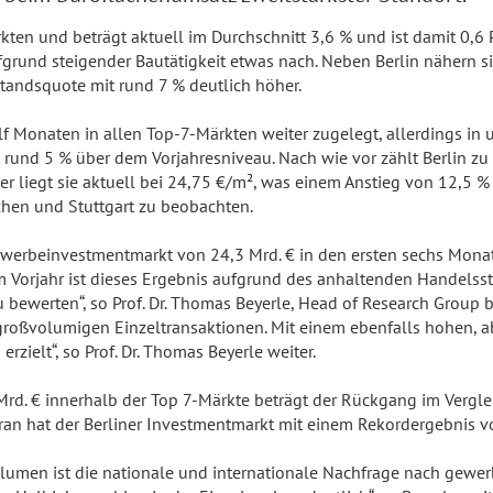
kten und beträgt aktuell im Durchschnitt 3,6 % und ist damit 0,6 
fgrund steigender Bautätigkeit etwas nach. Neben Berlin nähern
rstandsquote mit rund 7 % deutlich höher.
Monaten in allen Top-7-Märkten weiter zugelegt, allerdings in un
rund 5 % über dem Vorjahresniveau. Nach wie vor zählt Berlin zu
Hier liegt sie aktuell bei 24,75 €/m², was einem Anstieg von 12,5
hen und Stuttgart zu beobachten.
rbeinvestmentmarkt von 24,3 Mrd. € in den ersten sechs Monaten
Vorjahr ist dieses Ergebnis aufgrund des anhaltenden Handelsst
bewerten“, so Prof. Dr. Thomas Beyerle, Head of Research Group be
großvolumigen Einzeltransaktionen. Mit einem ebenfalls hohen, a
rzielt“, so Prof. Dr. Thomas Beyerle weiter.
. € innerhalb der Top 7-Märkte beträgt der Rückgang im Vergleich
an hat der Berliner Investmentmarkt mit einem Rekordergebnis vo
men ist die nationale und internationale Nachfrage nach gewer