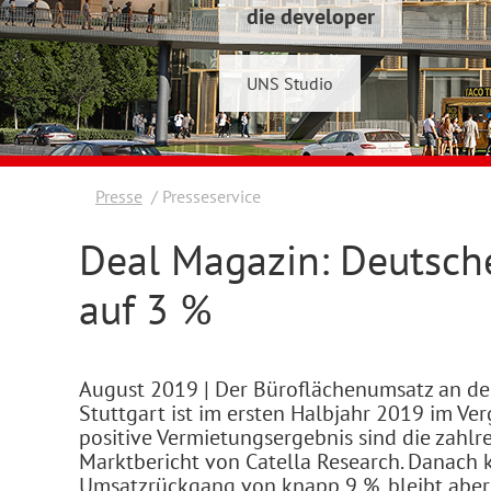
die developer
Schwelmer7 GmbH
UNS Studio
Konrad & Wennemar
Presse
Presseservice
Deal Magazin: Deutsch
auf 3 %
August 2019
| Der Büroflächenumsatz an de
Stuttgart ist im ersten Halbjahr 2019 im Ve
positive Vermietungsergebnis sind die zahl
Marktbericht von Catella Research. Danach
Umsatzrückgang von knapp 9 %, bleibt aber