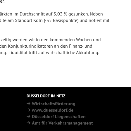
er.
ärkten im Durchschnitt auf 3,03 % gesunken. Neben
dite am Standort Köln (-35 Basispunkte) und notiert mit
leichzeitig werden wir in den kommenden Wochen und
en Konjunkturindikatoren an den Finanz- und
g: Liquidität trifft auf wirtschaftliche Abkühlung.
DÜSSELDORF IM NETZ
Wirtschaftsförderung
www.duesseldorf.de
Düsseldorf Liegenschaften
Amt für Verkehrsmanagement