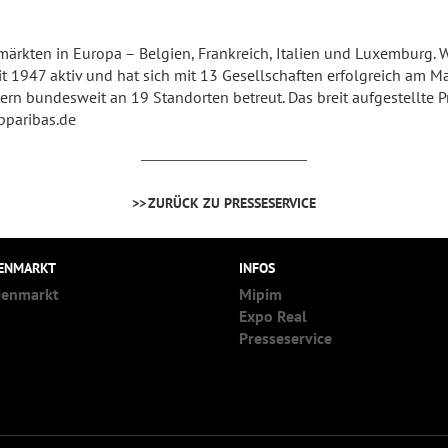
tmärkten in Europa – Belgien, Frankreich, Italien und Luxemburg. W
eit 1947 aktiv und hat sich mit 13 Gesellschaften erfolgreich am 
tern bundesweit an 19 Standorten betreut. Das breit aufgestellte
paribas.de
ZURÜCK ZU PRESSESERVICE
IENMARKT
INFOS
ienmarkt
Mipim
Expo Real
Presseservice