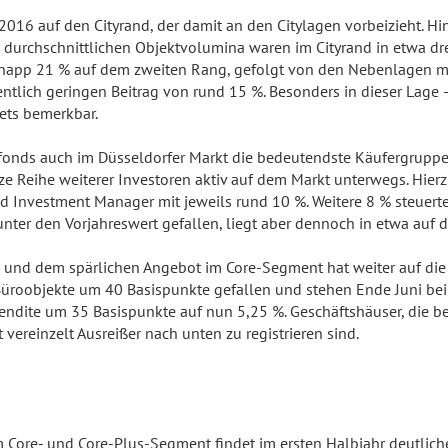
16 auf den Cityrand, der damit an den Citylagen vorbeizieht. Hin
ie durchschnittlichen Objektvolumina waren im Cityrand in etwa dr
it knapp 21 % auf dem zweiten Rang, gefolgt von den Nebenlagen 
ich geringen Beitrag von rund 15 %. Besonders in dieser Lage – 
ets bemerkbar.
fonds auch im Düsseldorfer Markt die bedeutendste Käufergruppe 
ze Reihe weiterer Investoren aktiv auf dem Markt unterwegs. Hier
 Investment Manager mit jeweils rund 10 %. Weitere 8 % steuerten
 unter den Vorjahreswert gefallen, liegt aber dennoch in etwa au
und dem spärlichen Angebot im Core-Segment hat weiter auf die 
üroobjekte um 40 Basispunkte gefallen und stehen Ende Juni bei 
endite um 35 Basispunkte auf nun 5,25 %. Geschäftshäuser, die ber
 vereinzelt Ausreißer nach unten zu registrieren sind.
Core- und Core-Plus-Segment findet im ersten Halbjahr deutlich