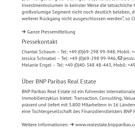
Investmentvolumen in keinster Weise die tatsächliche 
großvolumige Segment nicht noch deutlich beleben, dür
weiterer Rückgang nicht ausgeschlossen werden“, so C
Ganze Pressemitteilung
Pressekontakt
Chantal Schaum – Tel: +49 (0)69-298 99-948, Mobil: 
Jessica Schnabel – Tel: +49 (0)69-298 99-946,
jessi
Melanie Engel – Tel: +49 (0)40-348 48-443, Mobil: +4
Über BNP Paribas Real Estate
BNP Paribas Real Estate ist ein führender internation
Immobilienzyklus bietet: Transaction, Consulting, Va
präsent und liefert mit 3.800 Mitarbeitern in 16 Lände
eine Tochtergesellschaft des Finanzdienstleisters BNP P
Weitere Informationen:
www.realestate.bnpparibas.