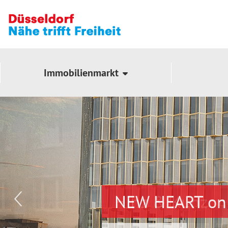
Immobilienmarkt
NEW HEART on 
Hinz & Kunz