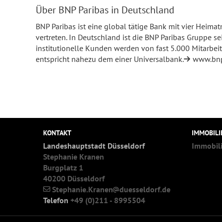
Über BNP Paribas in Deutschland
BNP Paribas ist eine global tätige Bank mit vier Heima
vertreten. In Deutschland ist die BNP Paribas Gruppe s
institutionelle Kunden werden von fast 5.000 Mitarbei
entspricht nahezu dem einer Universalbank.
www.bnp
KONTAKT
IMMOBIL
Landeshauptstadt Düsseldorf
Immobil
Stephanie Kranen
Burgplatz 1
40200 Düsseldorf
Stephanie.Kranen
duesseldorf.de
Telefon
+49 (0)211 - 8995504