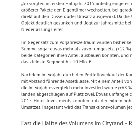
„So sorgten im ersten Halbjahr 2015 anteilig eingerechn
größerer Pakete den Eigentümer wechselten, bei gerad
direkt auf den Düsseldorfer Umsatz ausgewirkt. Da die 
Objekt deutlich gesunken und liegt zur Jahresmitte bei
Niederlassungsleiter.
Im Gegensatz zum Vorjahreszeitraum wurden bisher kein
Summe sogar etwas mehr als zuvor umgesetzt (+12 %). 
beide Kategorien ihren Anteil ausbauen konnten, und n
das kleinste Segment bis 10 Mio. €.
Nachdem im Vorjahr durch den Portfolioverkauf der K
mit Abstand führende Assetklasse. Mit einem Anteil vo
die im Vorjahresvergleich mehr investiert wurde (+68 %
landen abgeschlagen auf Platz zwei. Etwas umfangreiche
2015. Hotel-Investments konnten trotz der extrem hohe
Umsatzes. Insgesamt wird das Transaktionsvolumen jed
Fast die Hälfte des Volumens im Cityrand –