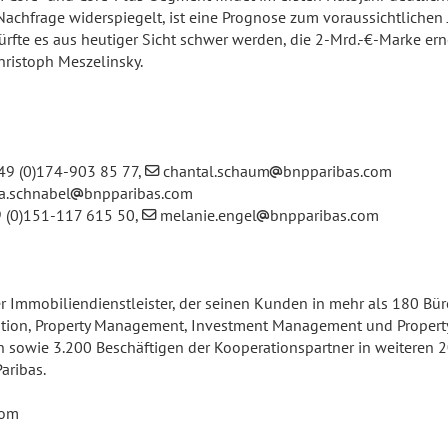
Nachfrage widerspiegelt, ist eine Prognose zum voraussichtlichen
fte es aus heutiger Sicht schwer werden, die 2-Mrd.-€-Marke ern
hristoph Meszelinsky.
+49 (0)174-903 85 77,
chantal.schaum
bnpparibas.com
ca.schnabel
bnpparibas.com
9 (0)151-117 615 50,
melanie.engel
bnpparibas.com
aler Immobiliendienstleister, der seinen Kunden in mehr als 180 B
luation, Property Management, Investment Management und Proper
rn sowie 3.200 Beschäftigen der Kooperationspartner in weiteren 2
aribas.
com