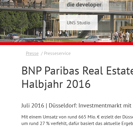
die developer
Schwelmer7 GmbH
UNS Studio
Konrad & Wennemar
Presse
Presseservice
BNP Paribas Real Estate
Halbjahr 2016
Juli 2016
| Düsseldorf: Investmentmarkt mit
Mit einem Umsatz von rund 665 Mio. € erzielt der Düss
um rund 27 % verfehlt, dafür basiert das aktuelle Ergeb