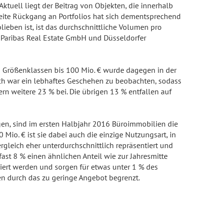
Aktuell liegt der Beitrag von Objekten, die innerhalb
eite Rückgang an Portfolios hat sich dementsprechend
lieben ist, ist das durchschnittliche Volumen pro
NP Paribas Real Estate GmbH und Düsseldorfer
en Größenklassen bis 100 Mio. € wurde dagegen in der
ch war ein lebhaftes Geschehen zu beobachten, sodass
rn weitere 23 % bei. Die übrigen 13 % entfallen auf
en, sind im ersten Halbjahr 2016 Büroimmobilien die
io. € ist sie dabei auch die einzige Nutzungsart, in
rgleich eher unterdurchschnittlich repräsentiert und
ast 8 % einen ähnlichen Anteil wie zur Jahresmitte
iert werden und sorgen für etwas unter 1 % des
n durch das zu geringe Angebot begrenzt.