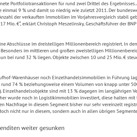
ete Portfoliotransaktionen für rund zwei Drittel des Ergebnisses. 
e einmal 9 % und damit so niedrig wie zuletzt 2011. Der bundesw
Anzahl der verkauften Immobilien im Vorjahresvergleich stabil geb
 17 Mio. €“, erklärt Christoph Meszelinsky, Geschäftsführer der B
e Abschlüsse im dreistelligen Millionenbereich registriert. In d
Besonders im mittleren und großen zweistelligen Millionenberei
un bei rund 32 % liegen. Objekte zwischen 10 und 25 Mio. € steue
aufhof-Warenhäuser noch Einzelhandelsimmobilien in Führung lag
n rund 74 % beziehungsweise einem Volumen von knapp unter 500 M
). Einzelhandelsobjekte sind mit 13 % dagegen im langjährigen Ve
r wurde noch in Logistikimmobilien investiert, diese halten mit f
n Nachfrage in diesem Segment bisher nur sehr vereinzelt registr
och nicht nur in diesem, sondern auch in allen übrigen Segmente
 Renditen weiter gesunken