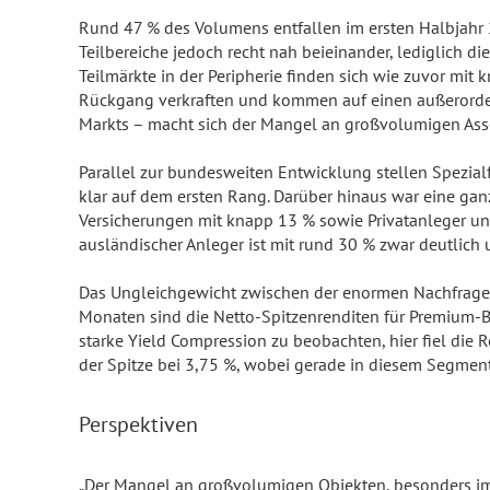
Rund 47 % des Volumens entfallen im ersten Halbjahr 20
Teilbereiche jedoch recht nah beieinander, lediglich d
Teilmärkte in der Peripherie finden sich wie zuvor m
Rückgang verkraften und kommen auf einen außerordentl
Markts – macht sich der Mangel an großvolumigen Ass
Parallel zur bundesweiten Entwicklung stellen Spezial
klar auf dem ersten Rang. Darüber hinaus war eine gan
Versicherungen mit knapp 13 % sowie Privatanleger und
ausländischer Anleger ist mit rund 30 % zwar deutlich
Das Ungleichgewicht zwischen der enormen Nachfrage 
Monaten sind die Netto-Spitzenrenditen für Premium-B
starke Yield Compression zu beobachten, hier fiel die R
der Spitze bei 3,75 %, wobei gerade in diesem Segment
Perspektiven
„Der Mangel an großvolumigen Objekten, besonders im 