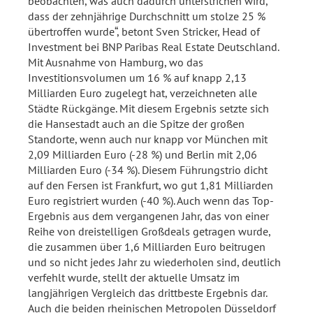
beobachten, was auch dadurch unterstrichen wird,
dass der zehnjährige Durchschnitt um stolze 25 %
übertroffen wurde“, betont Sven Stricker, Head of
Investment bei BNP Paribas Real Estate Deutschland.
Mit Ausnahme von Hamburg, wo das
Investitionsvolumen um 16 % auf knapp 2,13
Milliarden Euro zugelegt hat, verzeichneten alle
Städte Rückgänge. Mit diesem Ergebnis setzte sich
die Hansestadt auch an die Spitze der großen
Standorte, wenn auch nur knapp vor München mit
2,09 Milliarden Euro (-28 %) und Berlin mit 2,06
Milliarden Euro (-34 %). Diesem Führungstrio dicht
auf den Fersen ist Frankfurt, wo gut 1,81 Milliarden
Euro registriert wurden (-40 %). Auch wenn das Top-
Ergebnis aus dem vergangenen Jahr, das von einer
Reihe von dreistelligen Großdeals getragen wurde,
die zusammen über 1,6 Milliarden Euro beitrugen
und so nicht jedes Jahr zu wiederholen sind, deutlich
verfehlt wurde, stellt der aktuelle Umsatz im
langjährigen Vergleich das drittbeste Ergebnis dar.
Auch die beiden rheinischen Metropolen Düsseldorf