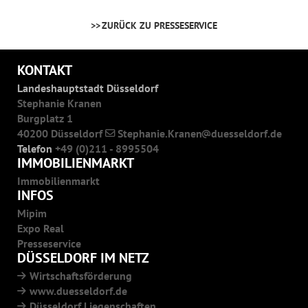
ZURÜCK ZU PRESSESERVICE
KONTAKT
Landeshauptstadt Düsseldorf
Stephanie Kranen
Burgplatz 1
40200 Düsseldorf
Stephanie.Kranen
duesseldorf.de
Telefon
+49 (0)211 - 8995504
IMMOBILIENMARKT
Immobilienmarkt
INFOS
Mipim
Expo Real
Presseservice
DÜSSELDORF IM NETZ
Wirtschaftsförderung
www.duesseldorf.de
Düsseldorf Liegenschaften