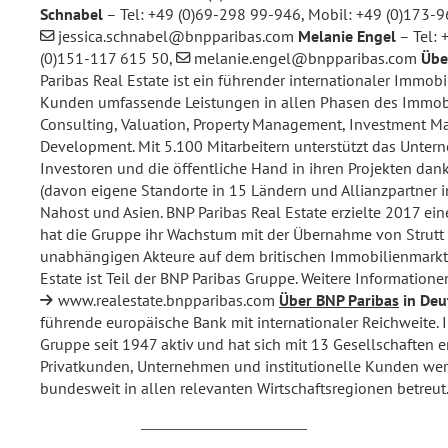
Schnabel
– Tel: +49 (0)69-298 99-946, Mobil: +49 (0)173-
jessica.schnabel@bnpparibas.com
Melanie Engel
– Tel: 
(0)151-117 615 50,
melanie.engel@bnpparibas.com
Übe
Paribas Real Estate ist ein führender internationaler Immobil
Kunden umfassende Leistungen in allen Phasen des Immobil
Consulting, Valuation, Property Management, Investment 
Development. Mit 5.100 Mitarbeitern unterstützt das Unter
Investoren und die öffentliche Hand in ihren Projekten dank
(davon eigene Standorte in 15 Ländern und Allianzpartner i
Nahost und Asien. BNP Paribas Real Estate erzielte 2017 ei
hat die Gruppe ihr Wachstum mit der Übernahme von Strutt 
unabhängigen Akteure auf dem britischen Immobilienmarkt, 
Estate ist Teil der BNP Paribas Gruppe. Weitere Informatione
www.realestate.bnpparibas.com
Über BNP Paribas
in Deu
führende europäische Bank mit internationaler Reichweite. I
Gruppe seit 1947 aktiv und hat sich mit 13 Gesellschaften er
Privatkunden, Unternehmen und institutionelle Kunden wer
bundesweit in allen relevanten Wirtschaftsregionen betreut