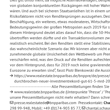
Dies gilt umso mehr, da mögliche Alternativanlagen, beispie
von globalen konjunkturellen Rückgängen mit hoher Wahrsch
wären. Und auch bei sicheren Staatsanleihen ist in einem u
Risikofaktoren nicht von Renditesprüngen auszugehen. Des
Beschäftigung, ein weiteres, etwas moderateres, Wirtschaf
Bedeutungsgewinn der großen Metropolen auch 2019 für st
diesem Hintergrund deutet alles darauf hin, dass die 50-Mr
übertroffen werden dürfte und ein Transaktionsvolumen zw
realistisch erscheint. Bei den Renditen stellt eine Stabilisi
das wahrscheinlichste Szenario dar. Wir können aber nicht a
zunehmende globale Unsicherheit den Wettbewerb um Pre
verschärfen wird, was den Druck auf die Renditen aufrecht
vor dem Hintergrund, dass für 2019 noch keine gravierend
Eurozone zu erwarten sind“, fasst Piotr Bienkowski die Aus
https://www.realestate.bnpparibas.de/bnppre/de/presse
durchbrochen-neuer-investmentrekord-gut-61-5-mrd-2
---------------------------- Alle Pressemitteilungen finden 
www.realestate.bnpparibas.de
(Unterpunkte "Presse" / "Pr
unsere Pressemitteilungen nicht mehr erhalten? Dann schre
presse.realestatede
bnpparibas.com
Pressekontakt:
Cha
298 99-948, Mobil: +49 (0)174-903 85 77,
chantal.scha