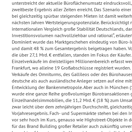
unterstreicht der aktuelle Büroflächenumsatz eindrucksvoll,
zweitbeste Ergebnis aller Zeiten erreicht. Das Szenario ein
bei gleichzeitig spürbar steigenden Mieten ist damit weiterh
nächsten Jahren Wertsteigerungspotenziale. Berücksichtigt 
internationalen Vergleich große Stabilität Deutschlands, da
Investitionsvolumen nachvollziehbar und rational“, erläut
Dominiert wurde das Marktgeschehen eindeutig von Büro-Inv
und damit 48 % zum Gesamtergebnis beigetragen haben. Vor
die über 27,1 Mrd. € entfallen, standen im Fokus der Käufe
Einzelverkäufe im dreistelligen Millionenbereich erfasst wer
Frankfurt, wo alleine 19 Großabschlüsse registriert wurden.
Verkäufe des Omniturms, des Gallileos oder des Bürohauses
deutsche als auch ausländische Anleger setzen auf eine mitte
Entwicklung der Bankenmetropole. Aber auch in München (1
wurde eine ganze Reihe großvolumiger Bürotransaktionen ge
Einzelhandelsimmobilien, die 11,2 Mrd. € (18 %) zum Umsatz
zwar leicht über dem zehnjährigen Durchschnitt, gleichzeit
Vorjahresergebnis. Fach- und Supermärkte stehen bei den I
vor sehr hoch im Kurs, genauso wie Highstreet-Objekte in d
für das Brand Building großer Retailer auch zukünftig unve