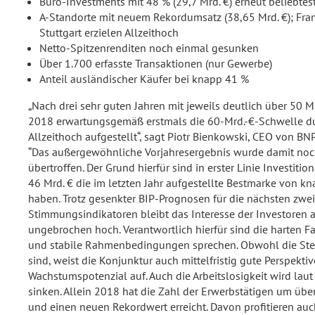
Büro-Investments mit 48 % (29,7 Mrd. €) erneut beliebtes
A-Standorte mit neuem Rekordumsatz (38,65 Mrd. €); Fra
Stuttgart erzielen Allzeithoch
Netto-Spitzenrenditen noch einmal gesunken
Über 1.700 erfasste Transaktionen (nur Gewerbe)
Anteil ausländischer Käufer bei knapp 41 %
„Nach drei sehr guten Jahren mit jeweils deutlich über 50
2018 erwartungsgemäß erstmals die 60-Mrd.-€-Schwelle d
Allzeithoch aufgestellt“, sagt Piotr Bienkowski, CEO von BN
“Das außergewöhnliche Vorjahresergebnis wurde damit no
übertroffen. Der Grund hierfür sind in erster Linie Investitio
46 Mrd. € die im letzten Jahr aufgestellte Bestmarke von kn
haben. Trotz gesenkter BIP-Prognosen für die nächsten zwei
Stimmungsindikatoren bleibt das Interesse der Investoren
ungebrochen hoch. Verantwortlich hierfür sind die harten Fa
und stabile Rahmenbedingungen sprechen. Obwohl die Steig
sind, weist die Konjunktur auch mittelfristig gute Perspekti
Wachstumspotenzial auf. Auch die Arbeitslosigkeit wird lau
sinken. Allein 2018 hat die Zahl der Erwerbstätigen um ü
und einen neuen Rekordwert erreicht. Davon profitieren auc