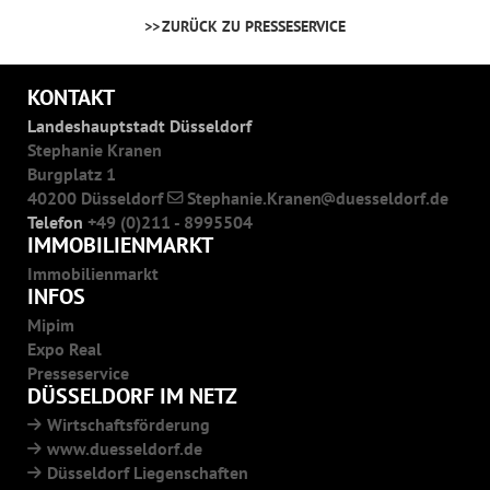
ZURÜCK ZU PRESSESERVICE
KONTAKT
Landeshauptstadt Düsseldorf
Stephanie Kranen
Burgplatz 1
40200 Düsseldorf
Stephanie.Kranen
duesseldorf.de
Telefon
+49 (0)211 - 8995504
IMMOBILIENMARKT
Immobilienmarkt
INFOS
Mipim
Expo Real
Presseservice
DÜSSELDORF IM NETZ
Wirtschaftsförderung
www.duesseldorf.de
Düsseldorf Liegenschaften