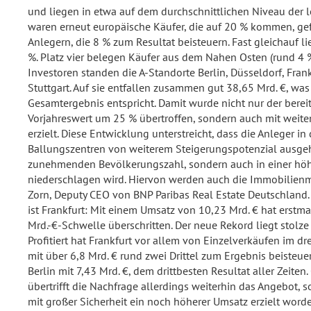
und liegen in etwa auf dem durchschnittlichen Niveau der le
waren erneut europäische Käufer, die auf 20 % kommen, ge
Anlegern, die 8 % zum Resultat beisteuern. Fast gleichauf li
%. Platz vier belegen Käufer aus dem Nahen Osten (rund 4 %
Investoren standen die A-Standorte Berlin, Düsseldorf, Fra
Stuttgart. Auf sie entfallen zusammen gut 38,65 Mrd. €, wa
Gesamtergebnis entspricht. Damit wurde nicht nur der bere
Vorjahreswert um 25 % übertroffen, sondern auch mit weit
erzielt. Diese Entwicklung unterstreicht, dass die Anleger 
Ballungszentren von weiterem Steigerungspotenzial ausgehen
zunehmenden Bevölkerungszahl, sondern auch in einer höh
niederschlagen wird. Hiervon werden auch die Immobilienmä
Zorn, Deputy CEO von BNP Paribas Real Estate Deutschland.
ist Frankfurt: Mit einem Umsatz von 10,23 Mrd. € hat erstma
Mrd.-€-Schwelle überschritten. Der neue Rekord liegt stolze
Profitiert hat Frankfurt vor allem von Einzelverkäufen im dre
mit über 6,8 Mrd. € rund zwei Drittel zum Ergebnis beisteuer
Berlin mit 7,43 Mrd. €, dem drittbesten Resultat aller Zeiten
übertrifft die Nachfrage allerdings weiterhin das Angebot,
mit großer Sicherheit ein noch höherer Umsatz erzielt wor