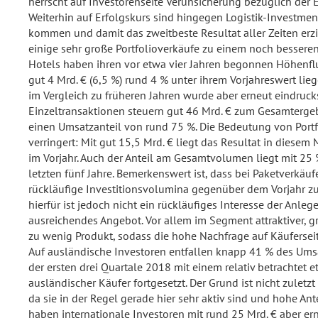
herrscht auf Investorenseite Verunsicherung bezüglich der
Weiterhin auf Erfolgskurs sind hingegen Logistik-Investments
kommen und damit das zweitbeste Resultat aller Zeiten erzi
einige sehr große Portfolioverkäufe zu einem noch bessere
Hotels haben ihren vor etwa vier Jahren begonnen Höhenflu
gut 4 Mrd. € (6,5 %) rund 4 % unter ihrem Vorjahreswert lie
im Vergleich zu früheren Jahren wurde aber erneut eindrucks
Einzeltransaktionen steuern gut 46 Mrd. € zum Gesamterg
einen Umsatzanteil von rund 75 %. Die Bedeutung von Portfo
verringert: Mit gut 15,5 Mrd. € liegt das Resultat in diese
im Vorjahr. Auch der Anteil am Gesamtvolumen liegt mit 25
letzten fünf Jahre. Bemerkenswert ist, dass bei Paketverkäuf
rückläufige Investitionsvolumina gegenüber dem Vorjahr zu
hierfür ist jedoch nicht ein rückläufiges Interesse der Anlege
ausreichendes Angebot. Vor allem im Segment attraktiver, g
zu wenig Produkt, sodass die hohe Nachfrage auf Käuferse
Auf ausländische Investoren entfallen knapp 41 % des Umsa
der ersten drei Quartale 2018 mit einem relativ betrachtet e
ausländischer Käufer fortgesetzt. Der Grund ist nicht zuletz
da sie in der Regel gerade hier sehr aktiv sind und hohe Ant
haben internationale Investoren mit rund 25 Mrd. € aber er