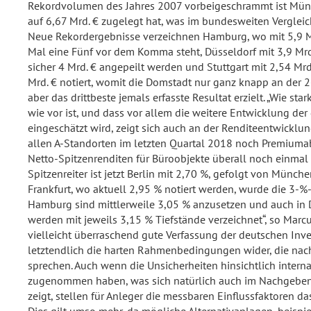
Rekordvolumen des Jahres 2007 vorbeigeschrammt ist Mü
auf 6,67 Mrd. € zugelegt hat, was im bundesweiten Vergleic
Neue Rekordergebnisse verzeichnen Hamburg, wo mit 5,9 Mr
Mal eine Fünf vor dem Komma steht, Düsseldorf mit 3,9 Mrd
sicher 4 Mrd. € angepeilt werden und Stuttgart mit 2,54 Mrd
Mrd. € notiert, womit die Domstadt nur ganz knapp an der 2
aber das drittbeste jemals erfasste Resultat erzielt. „Wie st
wie vor ist, und dass vor allem die weitere Entwicklung der
eingeschätzt wird, zeigt sich auch an der Renditeentwick
allen A-Standorten im letzten Quartal 2018 noch Premiumab
Netto-Spitzenrenditen für Büroobjekte überall noch einma
Spitzenreiter ist jetzt Berlin mit 2,70 %, gefolgt von Münch
Frankfurt, wo aktuell 2,95 % notiert werden, wurde die 3-
Hamburg sind mittlerweile 3,05 % anzusetzen und auch in D
werden mit jeweils 3,15 % Tiefstände verzeichnet“, so Marcus
vielleicht überraschend gute Verfassung der deutschen Inv
letztendlich die harten Rahmenbedingungen wider, die nac
sprechen. Auch wenn die Unsicherheiten hinsichtlich intern
zugenommen haben, was sich natürlich auch im Nachgebe
zeigt, stellen für Anleger die messbaren Einflussfaktoren da