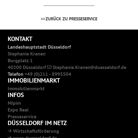
ZURÜCK ZU PRESSESERVICE
KONTAKT
Landeshauptstadt Düsseldorf
Stephanie Kranen
Burgplatz 1
40200 Düsseldorf
Stephanie.Kranen
duesseldorf.de
Telefon
+49 (0)211 - 8995504
IMMOBILIENMARKT
Immobilienmarkt
INFOS
Mipim
Expo Real
Presseservice
DÜSSELDORF IM NETZ
Wirtschaftsförderung
www.duesseldorf.de