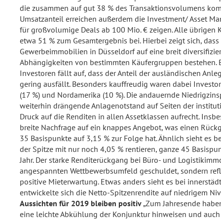
die zusammen auf gut 38 % des Transaktionsvolumens kom
Umsatzanteil erreichen außerdem die Investment/ Asset Mana
für großvolumige Deals ab 100 Mio. € zeigen. Alle übrige
etwa 51 % zum Gesamtergebnis bei. Hierbei zeigt sich, das
Gewerbeimmobilien in Düsseldorf auf eine breit diversifizier
Abhängigkeiten von bestimmten Käufergruppen bestehen. B
Investoren fällt auf, dass der Anteil der ausländischen Anl
gering ausfällt. Besonders kauffreudig waren dabei Invest
(17 %) und Nordamerika (10 %). Die andauernde Niedrigzins
weiterhin drängende Anlagenotstand auf Seiten der institut
Druck auf die Renditen in allen Assetklassen aufrecht. Insb
breite Nachfrage auf ein knappes Angebot, was einen Rück
35 Basispunkte auf 3,15 % zur Folge hat. Ähnlich sieht es be
der Spitze mit nur noch 4,05 % rentieren, ganze 45 Basispu
Jahr. Der starke Renditerückgang bei Büro- und Logistikimmo
angespannten Wettbewerbsumfeld geschuldet, sondern refle
positive Mieterwartung. Etwas anders sieht es bei innerstäd
entwickelte sich die Netto-Spitzenrendite auf niedrigem Niv
Aussichten für 2019 bleiben positiv
„Zum Jahresende haben 
eine leichte Abkühlung der Konjunktur hinweisen und auch