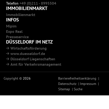
Telefon
+49 (0)211 - 8995504
IMMOBILIENMARKT
Immobilienmarkt
INFOS
Mipim
Expo Real
Presseservice
DÜSSELDORF IM NETZ
Wirtschaftsförderung
www.duesseldorf.de
Düsseldorf Liegenschaften
Amt für Verkehrsmanagement
Copyright ©
2026
Barrierefreiheitserklärung
Datenschutz
Impressum
Sitemap
Suche