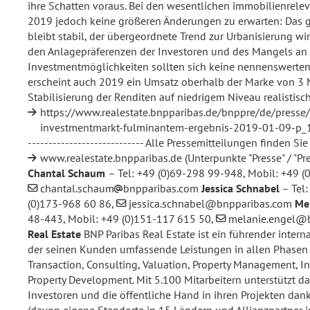
ihre Schatten voraus. Bei den wesentlichen immobilienreleva
2019 jedoch keine größeren Änderungen zu erwarten: Das 
bleibt stabil, der übergeordnete Trend zur Urbanisierung wi
den Anlagepräferenzen der Investoren und des Mangels an 
Investmentmöglichkeiten sollten sich keine nennenswerten
erscheint auch 2019 ein Umsatz oberhalb der Marke von 3 Mr
Stabilisierung der Renditen auf niedrigem Niveau realistisch
https://www.realestate.bnpparibas.de/bnppre/de/presse/
investmentmarkt-fulminantem-ergebnis-2019-01-09-p_
---------------------------- Alle Pressemitteilungen finden 
www.realestate.bnpparibas.de
(Unterpunkte "Presse" / "Pr
Chantal Schaum
– Tel: +49 (0)69-298 99-948, Mobil: +49 
chantal.schaum
bnpparibas.com
Jessica Schnabel
– Tel:
(0)173-968 60 86,
jessica.schnabel@bnpparibas.com
Me
48-443, Mobil: +49 (0)151-117 615 50,
melanie.engel@
Real Estate
BNP Paribas Real Estate ist ein führender intern
der seinen Kunden umfassende Leistungen in allen Phasen 
Transaction, Consulting, Valuation, Property Management,
Property Development. Mit 5.100 Mitarbeitern unterstützt d
Investoren und die öffentliche Hand in ihren Projekten dank