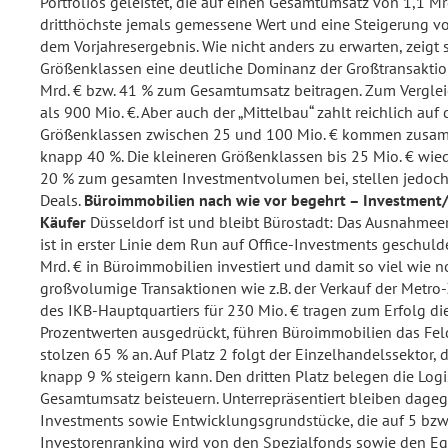
Portfolios geleistet, die auf einen Gesamtumsatz von 1,1 Mr
dritthöchste jemals gemessene Wert und eine Steigerung vo
dem Vorjahresergebnis. Wie nicht anders zu erwarten, zeigt 
Größenklassen eine deutliche Dominanz der Großtransaktion
Mrd. € bzw. 41 % zum Gesamtumsatz beitragen. Zum Verglei
als 900 Mio. €. Aber auch der „Mittelbau“ zahlt reichlich auf
Größenklassen zwischen 25 und 100 Mio. € kommen zusamm
knapp 40 %. Die kleineren Größenklassen bis 25 Mio. € wi
20 % zum gesamten Investmentvolumen bei, stellen jedoch fa
Deals.
Büroimmobilien nach wie vor begehrt – Investment
Käufer
Düsseldorf ist und bleibt Bürostadt: Das Ausnahme
ist in erster Linie dem Run auf Office-Investments geschul
Mrd. € in Büroimmobilien investiert und damit so viel wie n
großvolumige Transaktionen wie z.B. der Verkauf der Metro-
des IKB-Hauptquartiers für 230 Mio. € tragen zum Erfolg die
Prozentwerten ausgedrückt, führen Büroimmobilien das Fel
stolzen 65 % an. Auf Platz 2 folgt der Einzelhandelssektor, 
knapp 9 % steigern kann. Den dritten Platz belegen die Log
Gesamtumsatz beisteuern. Unterrepräsentiert bleiben dage
Investments sowie Entwicklungsgrundstücke, die auf 5 bz
Investorenranking wird von den Spezialfonds sowie den Equ