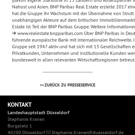
(davon eigene Standorte in 15 Ländern und Allianzpartner i
Nahost und Asien. BNP Paribas Real Estate erzielte 2017 ei
hat die Gruppe ihr Wachstum mit der Übernahme von Strutt 
unabhängigen Akteure auf dem britischen Immobilienmarkt, 
Estate ist Teil der BNP Paribas Gruppe. Weitere Informatione
www.realestate.bnpparibas.com
Über BNP Paribas in Deut
führende europäische Bank mit internationaler Reichweite. I
Gruppe seit 1947 aktiv und hat sich mit 13 Gesellschaften er
Privatkunden, Unternehmen und institutionelle Kunden wer
bundesweit in allen relevanten Wirtschaftsregionen betreut
ZURÜCK ZU PRESSESERVICE
KONTAKT
Landeshauptstadt Düsseldorf
Stephanie Kranen
Burgplatz 1
40200 Düsseldorf
Stephanie.Kranen
duesseldorf.de