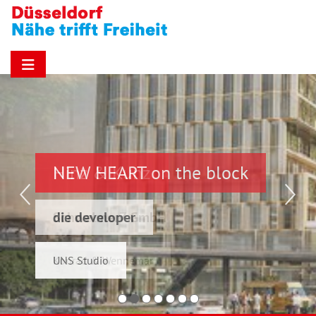
NEW HEART on the block
Hinz & Kunz
die developer
Schwelmer7 GmbH
UNS Studio
Konrad & Wennemar