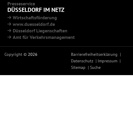
Presseservice
DÜSSELDORF IM NETZ
Wirtschaftsförderung
www.duesseldorf.de
Düsseldorf Liegenschaften
Amt für Verkehrsmanagement
Copyright ©
2026
Barrierefreiheitserklärung
Datenschutz
Impressum
Sitemap
Suche