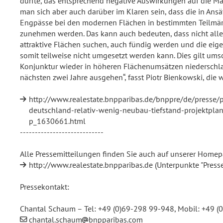
dürfte, das entsprechend negative Auswirkungen auf die Mär
man sich aber auch darüber im Klaren sein, dass die in Ans
Engpässe bei den modernen Flächen in bestimmten Teilmär
zunehmen werden. Das kann auch bedeuten, dass nicht alle
attraktive Flächen suchen, auch fündig werden und die eig
somit teilweise nicht umgesetzt werden kann. Dies gilt ums
Konjunktur wieder in höheren Flächenumsätzen niederschla
nächsten zwei Jahre ausgehen“, fasst Piotr Bienkowski, die
http://www.realestate.bnpparibas.de/bnppre/de/presse/
deutschland-relativ-wenig-neubau-tiefstand-projektp
p_1630661.html
----------------------------
Alle Pressemitteilungen finden Sie auch auf unserer Home
http://www.realestate.bnpparibas.de
(Unterpunkte "Presse
Pressekontakt:
Chantal Schaum – Tel: +49 (0)69-298 99-948, Mobil: +49 (
chantal.schaum
bnpparibas.com