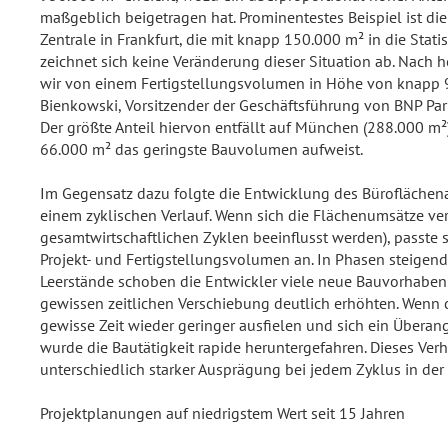
maßgeblich beigetragen hat. Prominentestes Beispiel ist di
Zentrale in Frankfurt, die mit knapp 150.000 m² in die Statist
zeichnet sich keine Veränderung dieser Situation ab. Nach
wir von einem Fertigstellungsvolumen in Höhe von knapp 9
Bienkowski, Vorsitzender der Geschäftsführung von BNP Par
Der größte Anteil hiervon entfällt auf München (288.000 m²
66.000 m² das geringste Bauvolumen aufweist.
Im Gegensatz dazu folgte die Entwicklung des Büroflächen
einem zyklischen Verlauf. Wenn sich die Flächenumsätze ver
gesamtwirtschaftlichen Zyklen beeinflusst werden), passte 
Projekt- und Fertigstellungsvolumen an. In Phasen steigen
Leerstände schoben die Entwickler viele neue Bauvorhaben 
gewissen zeitlichen Verschiebung deutlich erhöhten. Wenn 
gewisse Zeit wieder geringer ausfielen und sich ein Überan
wurde die Bautätigkeit rapide heruntergefahren. Dieses Ver
unterschiedlich starker Ausprägung bei jedem Zyklus in de
Projektplanungen auf niedrigstem Wert seit 15 Jahren