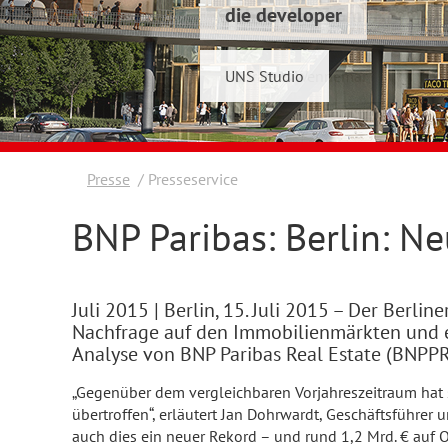
die developer
Schwelmer7 GmbH
UNS Studio
Konrad & Wennemar
Presse
Presseservice
BNP Paribas: Berlin: N
Juli 2015
| Berlin, 15. Juli 2015 – Der Berl
Nachfrage auf den Immobilienmärkten und erzi
Analyse von BNP Paribas Real Estate (BNPPR
„Gegenüber dem vergleichbaren Vorjahreszeitraum hat
übertroffen“, erläutert Jan Dohrwardt, Geschäftsführer 
auch dies ein neuer Rekord – und rund 1,2 Mrd. € auf 