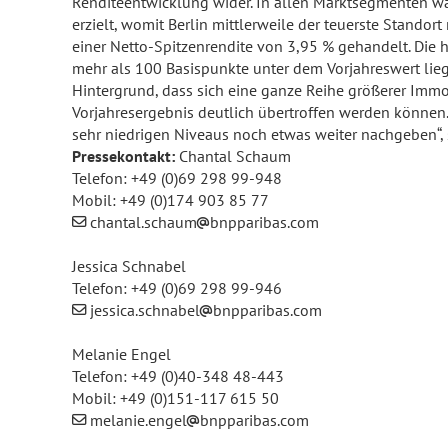
Renditeentwicklung wider. In allen Marktsegmenten wa
erzielt, womit Berlin mittlerweile der teuerste Stando
einer Netto-Spitzenrendite von 3,95 % gehandelt. Die 
mehr als 100 Basispunkte unter dem Vorjahreswert lieg
Hintergrund, dass sich eine ganze Reihe größerer Immob
Vorjahresergebnis deutlich übertroffen werden können.
sehr niedrigen Niveaus noch etwas weiter nachgeben“,
Pressekontakt:
Chantal Schaum
Telefon: +49 (0)69 298 99-948
Mobil: +49 (0)174 903 85 77
chantal.schaum
bnpparibas.com
Jessica Schnabel
Telefon: +49 (0)69 298 99-946
jessica.schnabel
bnpparibas.com
Melanie Engel
Telefon: +49 (0)40-348 48-443
Mobil: +49 (0)151-117 615 50
melanie.engel
bnpparibas.com