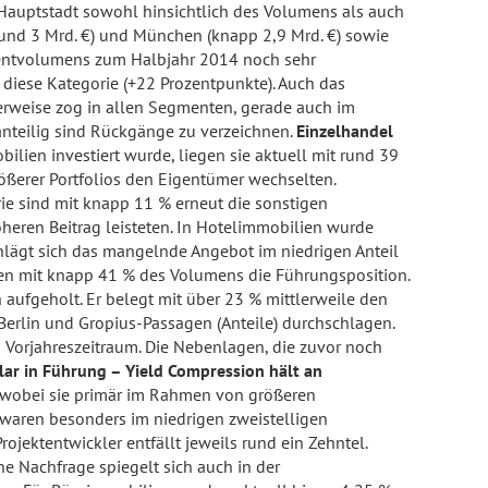
 Hauptstadt sowohl hinsichtlich des Volumens als auch
(rund 3 Mrd. €) und München (knapp 2,9 Mrd. €) sowie
tmentvolumens zum Halbjahr 2014 noch sehr
 diese Kategorie (+22 Prozentpunkte). Auch das
erweise zog in allen Segmenten, gerade auch im
anteilig sind Rückgänge zu verzeichnen.
Einzelhandel
ien investiert wurde, liegen sie aktuell mit rund 39
ößerer Portfolios den Eigentümer wechselten.
orie sind mit knapp 11 % erneut die sonstigen
heren Beitrag leisteten. In Hotelimmobilien wurde
chlägt sich das mangelnde Angebot im niedrigen Anteil
igen mit knapp 41 % des Volumens die Führungsposition.
aufgeholt. Er belegt mit über 23 % mittlerweile den
Berlin und Gropius-Passagen (Anteile) durchschlagen.
m Vorjahreszeitraum. Die Nebenlagen, die zuvor noch
lar in Führung – Yield Compression hält an
, wobei sie primär im Rahmen von größeren
r waren besonders im niedrigen zweistelligen
jektentwickler entfällt jeweils rund ein Zehntel.
e Nachfrage spiegelt sich auch in der