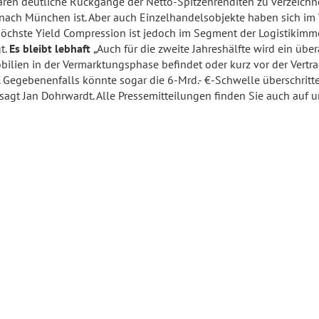
ren deutliche Rückgänge der Netto-Spitzenrenditen zu verzeichn
rt nach München ist. Aber auch Einzelhandelsobjekte haben sich i
höchste Yield Compression ist jedoch im Segment der Logistikimmo
t.
Es bleibt lebhaft
„Auch für die zweite Jahreshälfte wird ein üb
ilien in der Vermarktungsphase befindet oder kurz vor der Vertrag
 Gegebenenfalls könnte sogar die 6-Mrd.- €-Schwelle überschritten
 sagt Jan Dohrwardt. Alle Pressemitteilungen finden Sie auch au