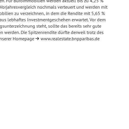
en. Für Büroimmobilien werden aktuell bis zu 4,25 %
m Vorjahresvergleich nochmals verteuert und werden mit
bilien zu verzeichnen, in dem die Rendite mit 5,65 %
eraus lebhaftes Investmentgeschehen erwartet. Vor dem
sunterzeichnung steht, sollte das bereits sehr gute
 werden. Die Spitzenrendite dürfte derweil trotz des
f unserer Homepage
www.realestate.bnpparibas.de