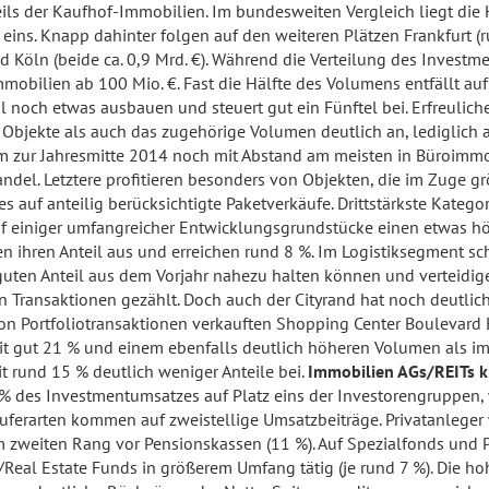
ils der Kaufhof-Immobilien. Im bundesweiten Vergleich liegt die
 eins. Knapp dahinter folgen auf den weiteren Plätzen Frankfurt 
nd Köln (beide ca. 0,9 Mrd. €). Während die Verteilung des Inves
obilien ab 100 Mio. €. Fast die Hälfte des Volumens entfällt auf
 noch etwas ausbauen und steuert gut ein Fünftel bei. Erfreulich
n Objekte als auch das zugehörige Volumen deutlich an, lediglich 
zur Jahresmitte 2014 noch mit Abstand am meisten in Büroimmobil
el. Letztere profitieren besonders von Objekten, die im Zuge gr
es auf anteilig berücksichtigte Paketverkäufe. Drittstärkste Kateg
uf einiger umfangreicher Entwicklungsgrundstücke einen etwas hö
en ihren Anteil aus und erreichen rund 8 %. Im Logistiksegment s
r guten Anteil aus dem Vorjahr nahezu halten können und verteid
ransaktionen gezählt. Doch auch der Cityrand hat noch deutlich 
von Portfoliotransaktionen verkauften Shopping Center Boulevard 
 mit gut 21 % und einem ebenfalls deutlich höheren Volumen als i
it rund 15 % deutlich weniger Anteile bei.
Immobilien AGs/REITs k
 % des Investmentumsatzes auf Platz eins der Investorengruppen
Käuferarten kommen auf zweistellige Umsatzbeiträge. Privatanlege
 zweiten Rang vor Pensionskassen (11 %). Auf Spezialfonds und Pro
eal Estate Funds in größerem Umfang tätig (je rund 7 %). Die hoh