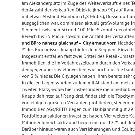
am Alexanderplatz im Zuge des Weiterverkaufs eines Te
der Anzahl der verkauften Objekte (knapp 90) auf Rang
mit etwas Abstand Hamburg (1,8 Mrd. €), Düsseldorf u
ausgeglichen war, dominieren aktuell großvolumige Imm
Segment zwischen 50 und 100 Mio. € konnte den Anteil
Bereich bis 25 Mio. € sowohl die Anzahl der verkaufte
und Büro nahezu gleichauf – City erneut vorn
Nachdem 
% des Ergebnisses knapp hinter dem Segment Einzelhand
Insgesamt entfallen fast zwei Drittel des Retail-Umsatz
Immobilien, die im Vorjahreszeitraum durch den Verka
demgegenüber soviel investiert wie noch nie: Sie baut
von 3 % nieder. Die Citylagen haben ihren bereits seh
In diesen Lagen wurden zudem mit Abstand am meisten T
zweiten Platz, wobei hier insbesondere die innerhalb 
Knapp dahinter, auf Rang drei, findet sich die Topcity
von einigen größeren Verkäufen profitierten, steuern m
Immobilien AGs/REITs liegen zum Halbjahr mit gut 29
Portfoliotransaktionen investiert haben. Vier weitere 
Millionenbereich aktiv und liegen mit gut 12 % auf dem
Darüber hinaus waren auch Versicherungen und Equity/R