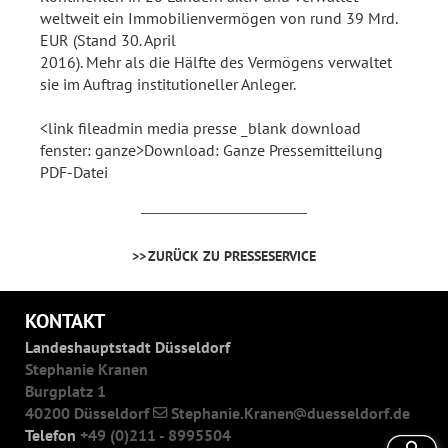
weltweit ein Immobilienvermögen von rund 39 Mrd.
EUR (Stand 30. April
2016). Mehr als die Hälfte des Vermögens verwaltet
sie im Auftrag institutioneller Anleger.
<link fileadmin media presse _blank download
fenster: ganze>Download: Ganze Pressemitteilung
PDF-Datei
ZURÜCK ZU PRESSESERVICE
KONTAKT
Landeshauptstadt Düsseldorf
Stephanie Kranen
Burgplatz 1
40200 Düsseldorf
Stephanie.Kranen
duesseldorf.de
Telefon
+49 (0)211 - 8995504